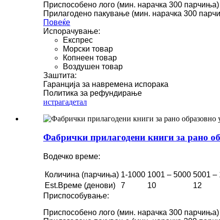
Приспособено лого (мин. нарачка 300 парчиња)
Прилагодено пакување (мин. нарачка 300 парч
Повеќе
Испорачување:
Експрес
Морски товар
Копнеен товар
Воздушен товар
Заштита:
Гаранција за навремена испорака
Политика за рефундирање
истрага
детал
Фабрички прилагодени книги за рано обр
Водечко време:
Количина (парчиња)
1-1000
1001 – 5000
5001 –
Est.Време (денови)
7
10
12
Приспособување:
Приспособено лого (мин. нарачка 300 парчиња)