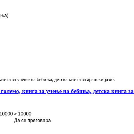
иња)
големо, книга за учење на бебиња, детска книга за
 10000
> 10000
Да се ​​преговара