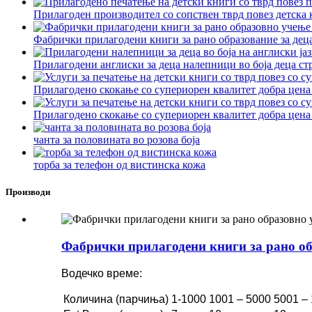
Прилагоден производител со сопствен тврд повез детска к
Фабрички прилагодени книги за рано образование за деца
Прилагодени англиски за деца налепници во боја деца стр
Прилагодено скокање со супериорен квалитет добра цена т
Прилагодено скокање со супериорен квалитет добра цена т
чанта за половината во розова боја
торба за телефон од вистинска кожа
Производи
Фабрички прилагодени книги за рано обр
Водечко време:
Количина (парчиња)
1-1000
1001 – 5000
5001 –