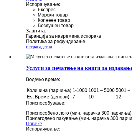
Испорачување:
Експрес
Морски товар
Копнеен товар
Воздушен товар
Заштита:
Гаранција за навремена испорака
Политика за рефундирање
истрага
детал
Услуги за печатење на книги за издавање
Водечко време:
Количина (парчиња)
1-1000
1001 – 5000
5001 –
Est.Време (денови)
7
10
12
Приспособување:
Приспособено лого (мин. нарачка 300 парчиња)
Прилагодено пакување (мин. нарачка 300 парч
Повеќе
Испорачување: