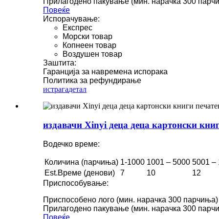
Прилагодено пакување (мин. нарачка 300 парч
Повеќе
Испорачување:
Експрес
Морски товар
Копнеен товар
Воздушен товар
Заштита:
Гаранција за навремена испорака
Политика за рефундирање
истрага
детал
издавачи Xinyi деца деца картонски кни
Водечко време:
Количина (парчиња)
1-1000
1001 – 5000
5001 –
Est.Време (денови)
7
10
12
Приспособување:
Приспособено лого (мин. нарачка 300 парчиња)
Прилагодено пакување (мин. нарачка 300 парч
Повеќе