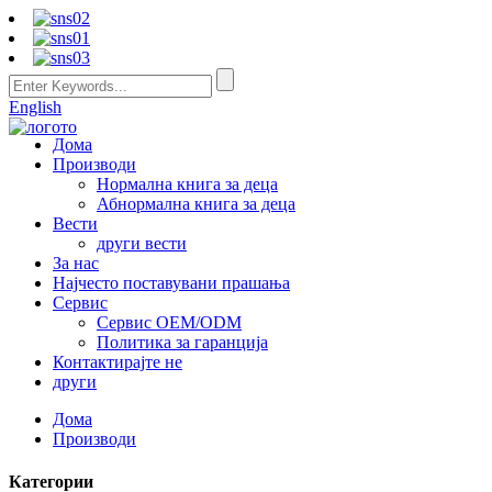
English
Дома
Производи
Нормална книга за деца
Абнормална книга за деца
Вести
други вести
За нас
Најчесто поставувани прашања
Сервис
Сервис OEM/ODM
Политика за гаранција
Контактирајте не
други
Дома
Производи
Категории