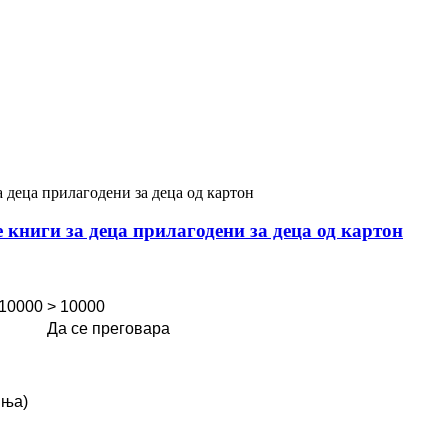
 книги за деца прилагодени за деца од картон
 10000
> 10000
Да се ​​преговара
иња)