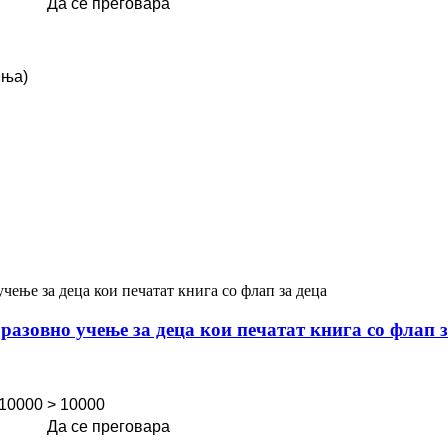
Да се ​​преговара
иња)
азовно учење за деца кои печатат книга со флап з
 10000
> 10000
Да се ​​преговара