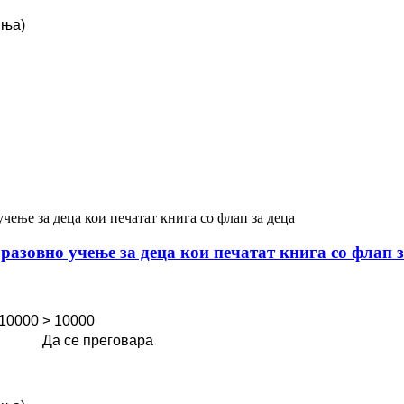
иња)
азовно учење за деца кои печатат книга со флап з
 10000
> 10000
Да се ​​преговара