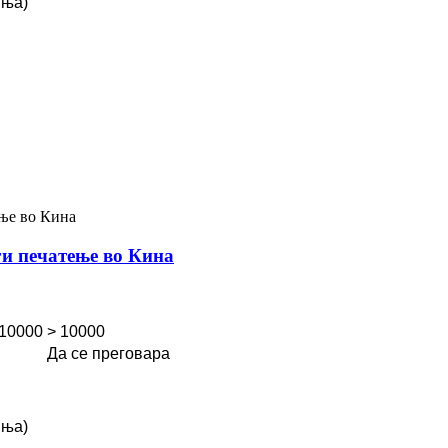
иња)
ги печатење во Кина
 10000
> 10000
Да се ​​преговара
иња)