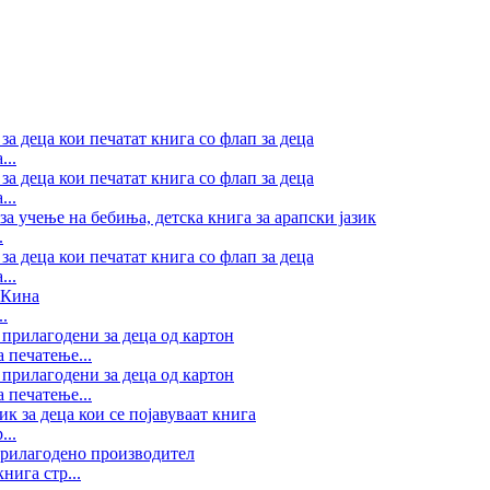
...
...
.
...
.
 печатење...
 печатење...
...
нига стр...