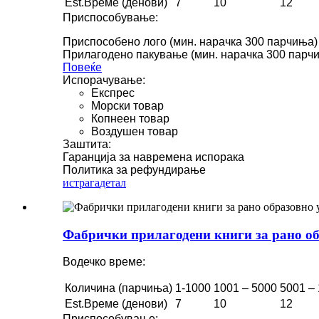
Est.Време (денови)
7
10
12
Приспособување:
Приспособено лого (мин. нарачка 300 парчиња)
Прилагодено пакување (мин. нарачка 300 парч
Повеќе
Испорачување:
Експрес
Морски товар
Копнеен товар
Воздушен товар
Заштита:
Гаранција за навремена испорака
Политика за рефундирање
истрага
детал
Фабрички прилагодени книги за рано обр
Водечко време:
Количина (парчиња)
1-1000
1001 – 5000
5001 –
Est.Време (денови)
7
10
12
Приспособување: