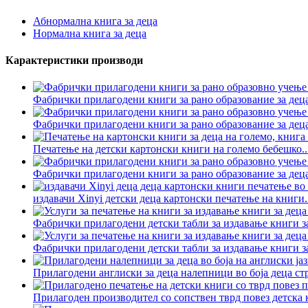
Абнормална книга за деца
Нормална книга за деца
Карактеристики производи
Фабрички прилагодени книги за рано образование за деца
Фабрички прилагодени книги за рано образование за деца
Печатење на детски картонски книги на големо бебешко..
Фабрички прилагодени книги за рано образование за деца
издавачи Xinyi детски деца картонски печатење на книги..
Фабрички прилагодени детски табли за издавање книги за
Фабрички прилагодени детски табли за издавање книги за
Прилагодени англиски за деца налепници во боја деца стр
Прилагоден производител со сопствен тврд повез детска к