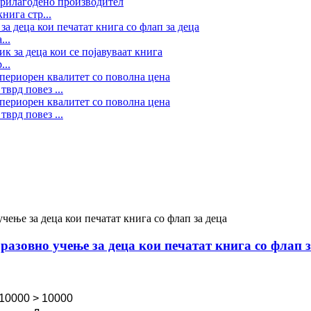
нига стр...
...
...
врд повез ...
врд повез ...
азовно учење за деца кои печатат книга со флап з
 10000
> 10000