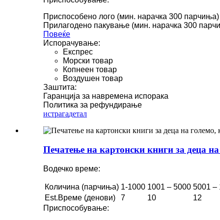
Приспособено лого (мин. нарачка 300 парчиња)
Прилагодено пакување (мин. нарачка 300 парч
Повеќе
Испорачување:
Експрес
Морски товар
Копнеен товар
Воздушен товар
Заштита:
Гаранција за навремена испорака
Политика за рефундирање
истрага
детал
Печатење на картонски книги за деца на 
Водечко време:
Количина (парчиња)
1-1000
1001 – 5000
5001 –
Est.Време (денови)
7
10
12
Приспособување: